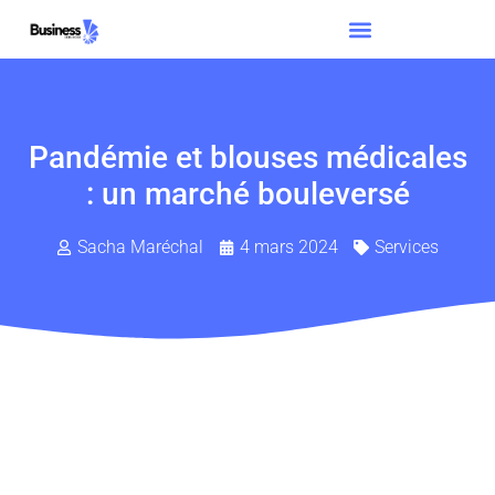
Pandémie et blouses médicales
: un marché bouleversé
Sacha Maréchal
4 mars 2024
Services