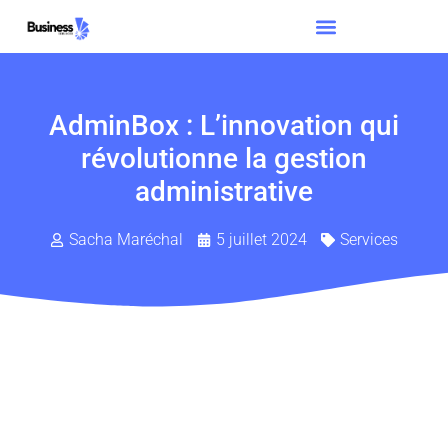
AdminBox : L’innovation qui
révolutionne la gestion
administrative
Sacha Maréchal
5 juillet 2024
Services